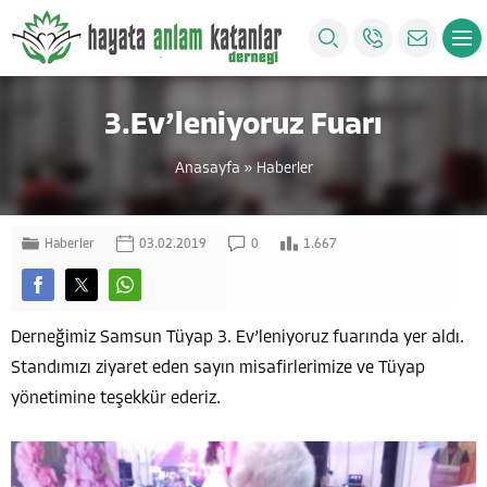
3.Ev’leniyoruz Fuarı
Anasayfa
»
Haberler
Haberler
03.02.2019
0
1.667
Derneğimiz Samsun Tüyap 3. Ev’leniyoruz fuarında yer aldı.
Standımızı ziyaret eden sayın misafirlerimize ve Tüyap
yönetimine teşekkür ederiz.