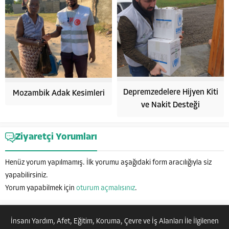
Depremzedelere Hijyen Kiti
Mozambik Adak Kesimleri
ve Nakit Desteği
Hayata Anlam Katanlar
Ziyaretçi Yorumları
Henüz yorum yapılmamış. İlk yorumu aşağıdaki form aracılığıyla siz
yapabilirsiniz.
Yorum yapabilmek için
oturum açmalısınız
.
Cevap Yaz
İnsanı Yardım, Afet, Eğitim, Koruma, Çevre ve İş Alanları İle İlgilenen