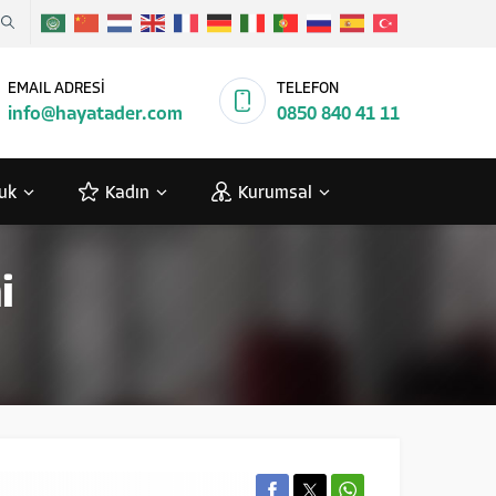
EMAIL ADRESİ
TELEFON
info@hayatader.com
0850 840 41 11
uk
Kadın
Kurumsal
i