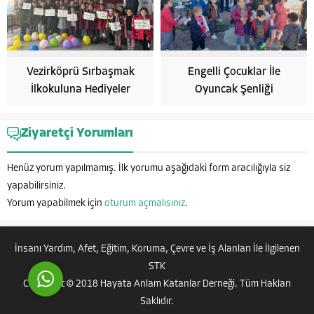
Vezirköprü Sırbaşmak
Engelli Çocuklar İle
İlkokuluna Hediyeler
Oyuncak Şenliği
Hayata Anlam Katanlar
Ziyaretçi Yorumları
Henüz yorum yapılmamış. İlk yorumu aşağıdaki form aracılığıyla siz
yapabilirsiniz.
Yorum yapabilmek için
oturum açmalısınız
.
Cevap Yaz
İnsanı Yardım, Afet, Eğitim, Koruma, Çevre ve İş Alanları İle İlgilenen
STK
Copyright © 2018 Hayata Anlam Katanlar Derneği. Tüm Hakları
Saklıdır.