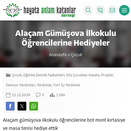
Alaçam Gümüşova İlkokulu
Öğrencilerine Hediyeler
Anasayfa
»
Çocuk
Çocuk
,
Eğitime Destek Faaliyetleri
,
Köy Çocukları Hayata
,
Projeler
,
Samsun Yardımları
,
Yardımlar
,
Yurt İçi Yardımlar
12.12.2024
0
1.086
Alaçam gümüşova ilkokulu öğrencilerine bot mont kırtasiye
ve masa tenisi hediye ettik