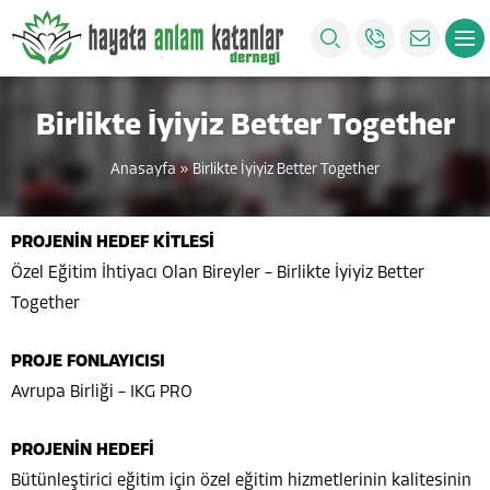
Birlikte İyiyiz Better Together
Anasayfa
»
Birlikte İyiyiz Better Together
PROJENİN HEDEF KİTLESİ
Özel Eğitim İhtiyacı Olan Bireyler – Birlikte İyiyiz Better
Together
PROJE FONLAYICISI
Avrupa Birliği – IKG PRO
PROJENİN HEDEFİ
Bütünleştirici eğitim için özel eğitim hizmetlerinin kalitesinin