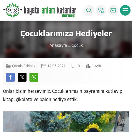
Çocuklarımıza Hediyeler
Anasayfa
»
Çocuk
Çocuk
,
Etkinlik
19.05.2021
0
1.648
Onlar bizim herşeyimiz. Çocuklarımızın bayramını kutlayıp
kitap, çikolata ve balon hediye ettik.