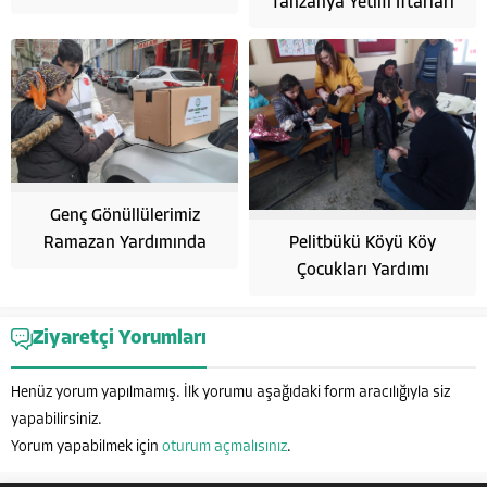
Tanzanya Yetim İftarları
Genç Gönüllülerimiz
Ramazan Yardımında
Pelitbükü Köyü Köy
Çocukları Yardımı
Hayata Anlam Katanlar
Ziyaretçi Yorumları
Henüz yorum yapılmamış. İlk yorumu aşağıdaki form aracılığıyla siz
yapabilirsiniz.
Yorum yapabilmek için
oturum açmalısınız
.
Cevap Yaz