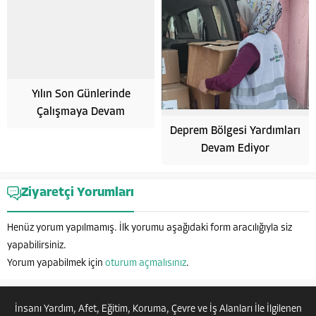
Yılın Son Günlerinde
Çalışmaya Devam
Deprem Bölgesi Yardımları
Devam Ediyor
Hayata Anlam Katanlar
Ziyaretçi Yorumları
Henüz yorum yapılmamış. İlk yorumu aşağıdaki form aracılığıyla siz
yapabilirsiniz.
Yorum yapabilmek için
oturum açmalısınız
.
Cevap Yaz
İnsanı Yardım, Afet, Eğitim, Koruma, Çevre ve İş Alanları İle İlgilenen