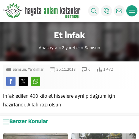
Et İnfak
Anasayfa
»
Ziyaretler
»
Samsun
Samsun
,
Yardımlar
25.11.2018
0
1.472
Infak edilen 400 kilo et hisselere ayrılıp dağıtım için
hazırlandı. Allah razı olsun
Benzer Konular