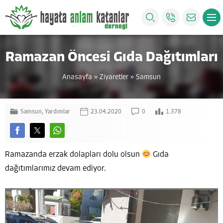
Ramazan Öncesi Gıda Dağıtımları
Anasayfa
»
Ziyaretler
»
Samsun
Samsun
,
Yardımlar
23.04.2020
0
1.378
Ramazanda erzak dolapları dolu olsun
Gıda
dağıtımlarımız devam ediyor.