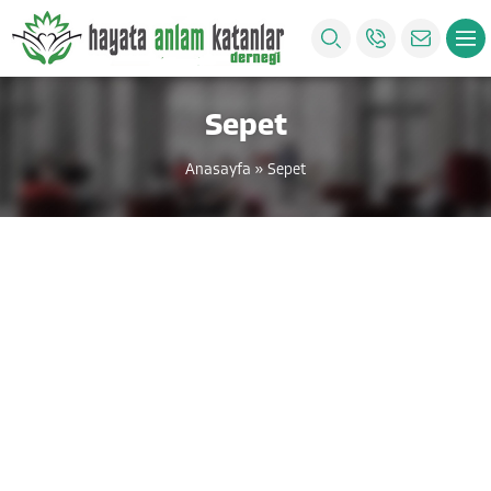
Sepet
Anasayfa
»
Sepet