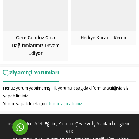
Gece Gündüz Gıda
Hediye Kuran-ı Kerim
Dağıtımlarımız Devam
Hayata Anlam Katanlar
Ediyor
Ziyaretçi Yorumları
Henüz yorum yapılmamış. İlk yorumu aşağıdaki form aracılığıyla siz
yapabilirsiniz.
Cevap Yaz
Yorum yapabilmek için
oturum açmalısınız
.
İnsanı Yardım, Afet, Eğitim, Koruma, Çevre ve İş Alanları İle İlgilenen
STK