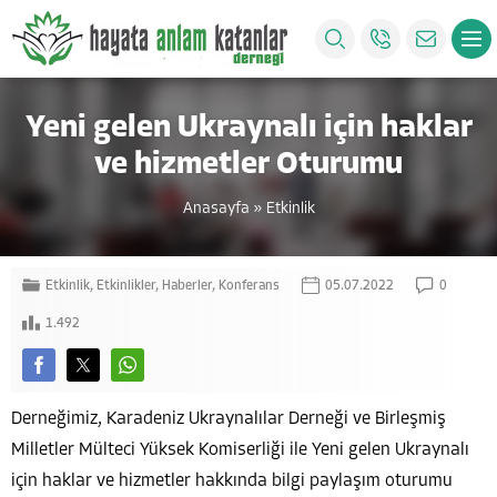
Yeni gelen Ukraynalı için haklar
ve hizmetler Oturumu
Anasayfa
»
Etkinlik
Etkinlik
,
Etkinlikler
,
Haberler
,
Konferans
05.07.2022
0
1.492
Derneğimiz, Karadeniz Ukraynalılar Derneği ve Birleşmiş
Milletler Mülteci Yüksek Komiserliği ile Yeni gelen Ukraynalı
için haklar ve hizmetler hakkında bilgi paylaşım oturumu