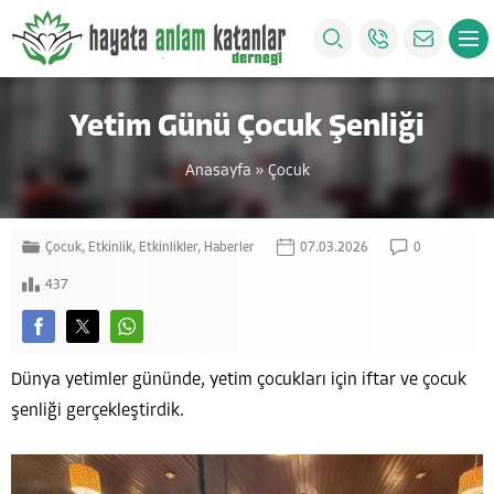
Yetim Günü Çocuk Şenliği
Anasayfa
»
Çocuk
Çocuk
,
Etkinlik
,
Etkinlikler
,
Haberler
07.03.2026
0
437
Dünya yetimler gününde, yetim çocukları için iftar ve çocuk
şenliği gerçekleştirdik.