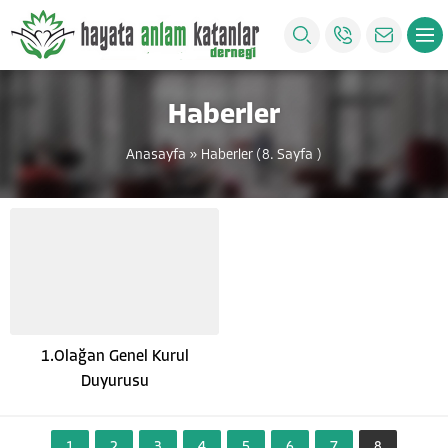
Haberler
Anasayfa
»
Haberler
(8. Sayfa )
1.Olağan Genel Kurul
Duyurusu
1
2
3
4
5
6
7
8