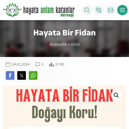
Hayata Bir Fidan
Anasayfa
»
Ürün
24.01.2024
0
3.745