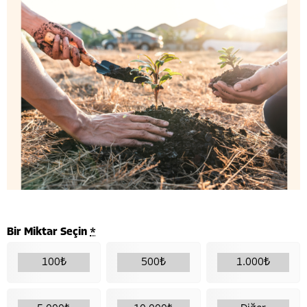
Bir Miktar Seçin
*
100
₺
500
₺
1.000
₺